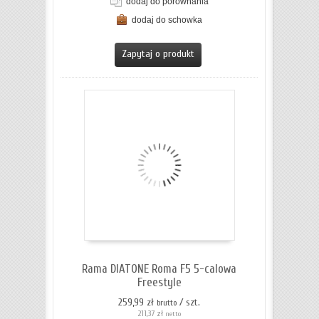
dodaj do porównania
dodaj do schowka
ZOBACZ SZCZEGÓŁY
Zapytaj o produkt
Rama DIATONE Roma F5 5-calowa
Freestyle
259,99 zł
/ szt.
brutto
211,37 zł
netto