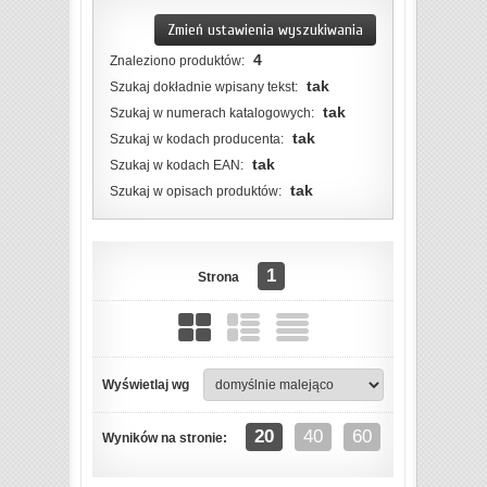
Zmień ustawienia wyszukiwania
4
Znaleziono produktów:
tak
Szukaj dokładnie wpisany tekst:
tak
Szukaj w numerach katalogowych:
tak
Szukaj w kodach producenta:
tak
Szukaj w kodach EAN:
tak
Szukaj w opisach produktów:
1
Strona
Wyświetlaj wg
ZOBACZ SZCZEGÓŁY
20
40
60
Wyników na stronie: