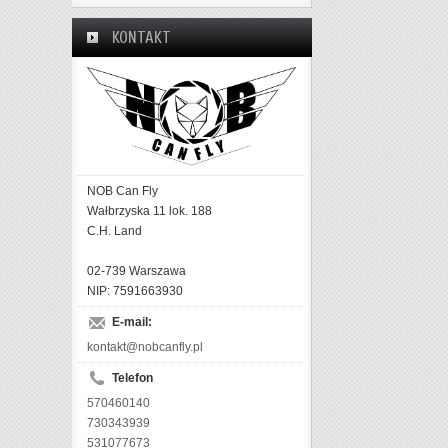
KONTAKT
NOB Can Fly
Wałbrzyska 11 lok. 188
C.H. Land
02-739 Warszawa
NIP: 7591663930
E-mail:
kontakt@nobcanfly.pl
Telefon
570460140
730343939
531077673