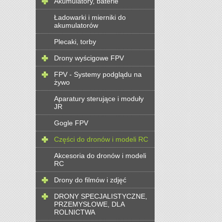
Akumulatory, baterie
Ładowarki i mierniki do
akumulatorów
Plecaki, torby
Drony wyścigowe FPV
FPV - Systemy podglądu na
żywo
Aparatury sterujące i moduły
JR
Gogle FPV
Części do dronów i modeli RC
Akcesoria do dronów i modeli
RC
Drony do filmów i zdjęć
DRONY SPECJALISTYCZNE,
PRZEMYSŁOWE, DLA
ROLNICTWA