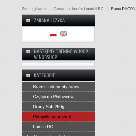
Strona główna
Części do dronów i modeli RC
Rama DIATONE
ZMIANA JĘZYKA
NASTĘPNY TRENING WHOOP
W NOBSHOP
KATEGORIE
Bramki i elementy torów
Części do Płatowców
Drony Sub 250g
Pomysły na prezent
Łodzie RC