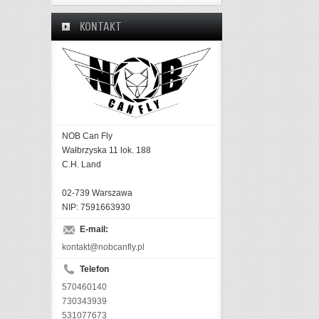
KONTAKT
NOB Can Fly
Wałbrzyska 11 lok. 188
C.H. Land
02-739 Warszawa
NIP: 7591663930
E-mail:
kontakt@nobcanfly.pl
Telefon
570460140
730343939
531077673