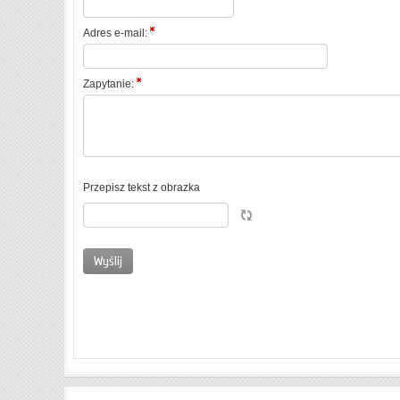
Adres e-mail:
Zapytanie:
Przepisz tekst z obrazka