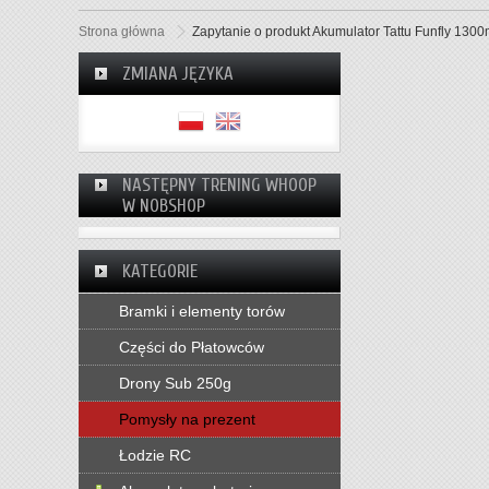
Strona główna
Zapytanie o produkt Akumulator Tattu Funfly 13
ZMIANA JĘZYKA
NASTĘPNY TRENING WHOOP
W NOBSHOP
KATEGORIE
Bramki i elementy torów
Części do Płatowców
Drony Sub 250g
Pomysły na prezent
Łodzie RC