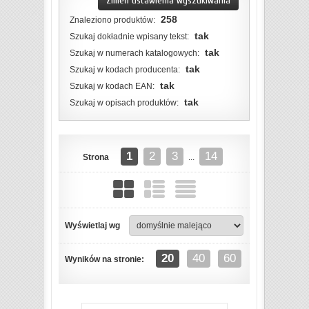
Zmień ustawienia wyszukiwania
258
Znaleziono produktów:
tak
Szukaj dokładnie wpisany tekst:
tak
Szukaj w numerach katalogowych:
tak
Szukaj w kodach producenta:
tak
Szukaj w kodach EAN:
tak
Szukaj w opisach produktów:
1
2
3
14
Strona
...
Wyświetlaj wg
ZOBACZ SZCZEGÓŁY
20
40
60
Wyników na stronie: