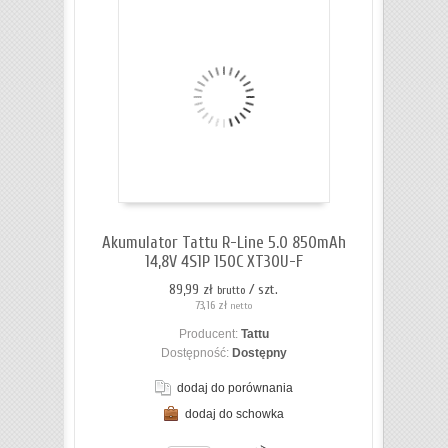
Akumulator Tattu R-Line 5.0 850mAh
14,8V 4S1P 150C XT30U-F
89,99 zł
/ szt.
brutto
73,16 zł
netto
Producent:
Tattu
Dostępność:
Dostępny
dodaj do porównania
dodaj do schowka
ZOBACZ SZCZEGÓŁY