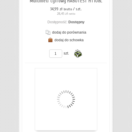
Multimetr cyfrowy HABOTEST HT108L
34,99 zł
/ szt.
brutto
28,45 zł
netto
Dostępność:
Dostępny
dodaj do porównania
dodaj do schowka
ZOBACZ SZCZEGÓŁY
szt.
Do