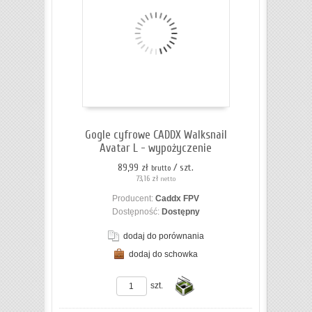
koszyka
Gogle cyfrowe CADDX Walksnail
Avatar L - wypożyczenie
89,99 zł
/ szt.
brutto
73,16 zł
netto
Producent:
Caddx FPV
Dostępność:
Dostępny
dodaj do porównania
dodaj do schowka
ZOBACZ SZCZEGÓŁY
szt.