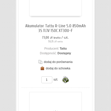
koszyka
Akumulator Tattu R-Line 5.0 850mAh
3S 11.1V 150C XT30U-F
73,00 zł
/ szt.
brutto
59,35 zł
netto
Producent:
Tattu
Dostępność:
Dostępny
dodaj do porównania
dodaj do schowka
ZOBACZ SZCZEGÓŁY
szt.
Do