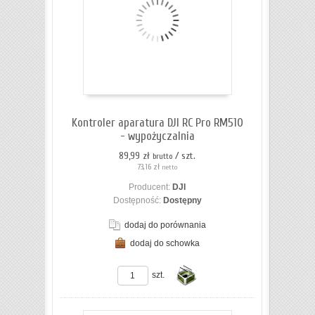
koszyka
Kontroler aparatura DJI RC Pro RM510
- wypożyczalnia
89,99 zł
/ szt.
brutto
73,16 zł
netto
Producent:
DJI
Dostępność:
Dostępny
dodaj do porównania
dodaj do schowka
ZOBACZ SZCZEGÓŁY
szt.