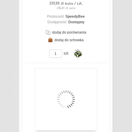
339,99 zł
/ szt.
brutto
276,41 zł
netto
Producent:
SpeedyBee
Dostępność:
Dostępny
dodaj do porównania
dodaj do schowka
ZOBACZ SZCZEGÓŁY
szt.
Do