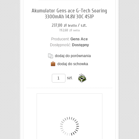
koszyka
Akumulator Gens ace G-Tech Soaring
3300mAh 14.8V 30C 4S1P
237,00 zł
/ szt.
brutto
192,68 zł
netto
Producent:
Gens Ace
Dostępność:
Dostępny
dodaj do porównania
dodaj do schowka
ZOBACZ SZCZEGÓŁY
szt.
Do