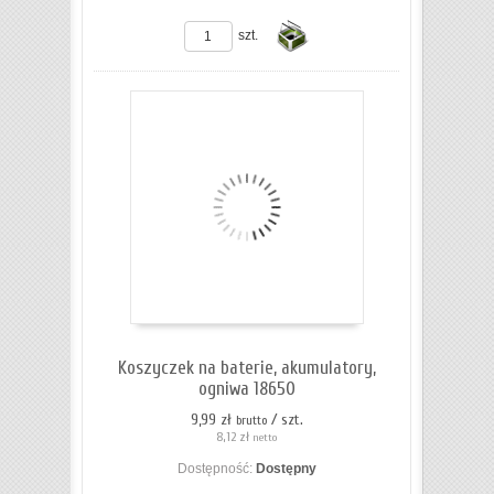
ZOBACZ SZCZEGÓŁY
szt.
Do
koszyka
Koszyczek na baterie, akumulatory,
ogniwa 18650
9,99 zł
/ szt.
brutto
8,12 zł
netto
Dostępność:
Dostępny