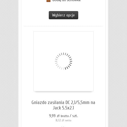
dodaj do schowka
ZOBACZ SZCZEGÓŁY
Wybierz opcje
Gniazdo zasilania DC 2,1/5,5mm na
Jack 5.5x2.1
9,99 zł
/ szt.
brutto
8,12 zł
netto