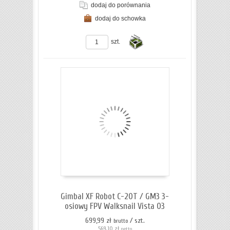
dodaj do porównania
dodaj do schowka
ZOBACZ SZCZEGÓŁY
szt.
Do
koszyka
Gimbal XF Robot C-20T / GM3 3-
osiowy FPV Walksnail Vista O3
699,99 zł
/ szt.
brutto
569,10 zł
netto