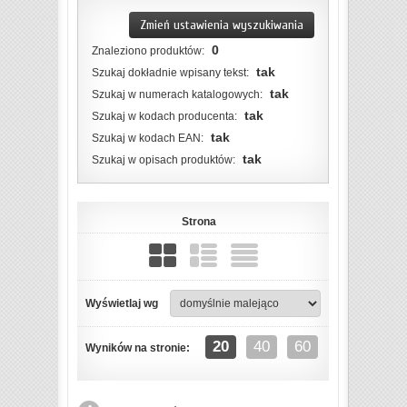
Zmień ustawienia wyszukiwania
0
Znaleziono produktów:
tak
Szukaj dokładnie wpisany tekst:
tak
Szukaj w numerach katalogowych:
tak
Szukaj w kodach producenta:
tak
Szukaj w kodach EAN:
tak
Szukaj w opisach produktów:
Strona
Wyświetlaj wg
20
40
60
Wyników na stronie: