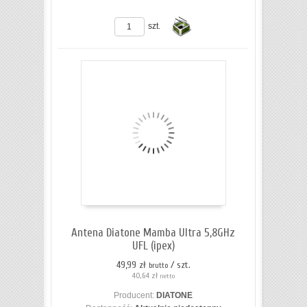
ZOBACZ SZCZEGÓŁY
szt.
Do
koszyka
Antena Diatone Mamba Ultra 5,8GHz
UFL (ipex)
49,99 zł
/ szt.
brutto
40,64 zł
netto
Producent:
DIATONE