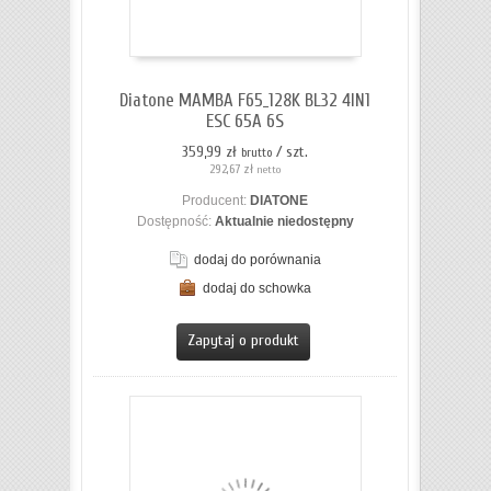
Diatone MAMBA F65_128K BL32 4IN1
ESC 65A 6S
359,99 zł
/ szt.
brutto
292,67 zł
netto
Producent:
DIATONE
Dostępność:
Aktualnie niedostępny
dodaj do porównania
dodaj do schowka
ZOBACZ SZCZEGÓŁY
Zapytaj o produkt