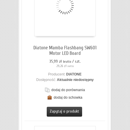
Diatone Mamba Flashbang SW601
Motor LED Board
35,99 zł
/ szt.
brutto
29,26 zł
netto
Producent:
DIATONE
Dostępność:
Aktualnie niedostępny
dodaj do porównania
dodaj do schowka
ZOBACZ SZCZEGÓŁY
Zapytaj o produkt