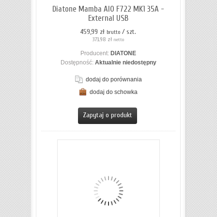
Diatone Mamba AIO F722 MK1 35A -
External USB
459,99 zł
/ szt.
brutto
373,98 zł
netto
Producent:
DIATONE
Dostępność:
Aktualnie niedostępny
dodaj do porównania
dodaj do schowka
ZOBACZ SZCZEGÓŁY
Zapytaj o produkt