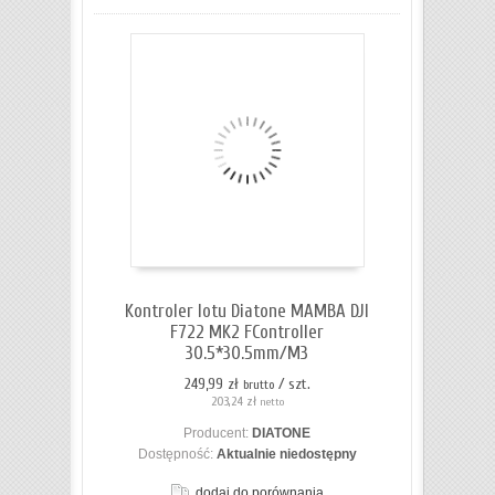
Kontroler lotu Diatone MAMBA DJI
F722 MK2 FController
30.5*30.5mm/M3
249,99 zł
/ szt.
brutto
203,24 zł
netto
Producent:
DIATONE
Dostępność:
Aktualnie niedostępny
dodaj do porównania