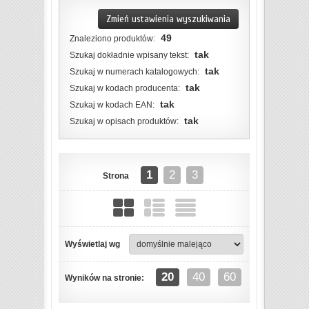
Zmień ustawienia wyszukiwania
49
Znaleziono produktów:
tak
Szukaj dokładnie wpisany tekst:
tak
Szukaj w numerach katalogowych:
tak
Szukaj w kodach producenta:
tak
Szukaj w kodach EAN:
tak
Szukaj w opisach produktów:
1
2
3
Strona
Wyświetlaj wg
ZOBACZ SZCZEGÓŁY
20
40
60
Wyników na stronie: