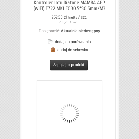
Kontroler lotu Diatone MAMBA APP
(WIFI) F722 MK1 FC 30.5*30.5mm/M3
252,50 zł
/ szt.
brutto
205,28 zł
netto
Dostępność:
Aktualnie niedostępny
dodaj do porównania
dodaj do schowka
ZOBACZ SZCZEGÓŁY
Zapytaj o produkt