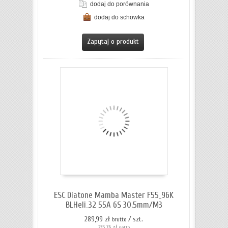
dodaj do porównania
dodaj do schowka
ZOBACZ SZCZEGÓŁY
Zapytaj o produkt
ESC Diatone Mamba Master F55_96K
BLHeli_32 55A 6S 30.5mm/M3
289,99 zł
/ szt.
brutto
235,76 zł
netto