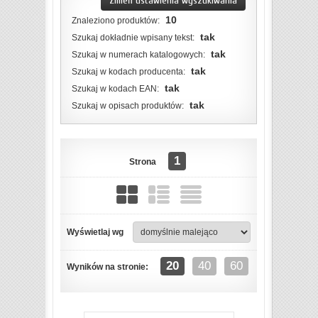
Zmień ustawienia wyszukiwania
10
Znaleziono produktów:
tak
Szukaj dokładnie wpisany tekst:
tak
Szukaj w numerach katalogowych:
tak
Szukaj w kodach producenta:
tak
Szukaj w kodach EAN:
tak
Szukaj w opisach produktów:
1
Strona
Wyświetlaj wg
ZOBACZ SZCZEGÓŁY
20
40
60
Wyników na stronie: