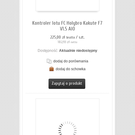
Kontroler lotu FC Holybro Kakute F7
V1.5 AIO
225,00 zł
/ szt.
brutto
182,93 zł
netto
Dostępność:
Aktualnie niedostępny
dodaj do porównania
dodaj do schowka
ZOBACZ SZCZEGÓŁY
Zapytaj o produkt