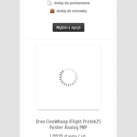
dodaj do porównania
dodaj do schowka
ZOBACZ SZCZEGÓŁY
Wybierz opcje
Dron CineWhoop iFlight Protek25
Pusher Analog PNP
1 199,99 zł
/ szt.
brutto