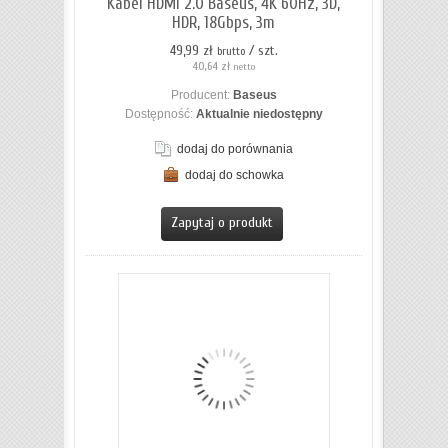
Kabel HDMI 2.0 Baseus, 4K 60Hz, 3D,
HDR, 18Gbps, 3m
49,99 zł
/ szt.
brutto
40,64 zł
netto
Producent:
Baseus
Dostępność:
Aktualnie niedostępny
dodaj do porównania
dodaj do schowka
ZOBACZ SZCZEGÓŁY
Zapytaj o produkt