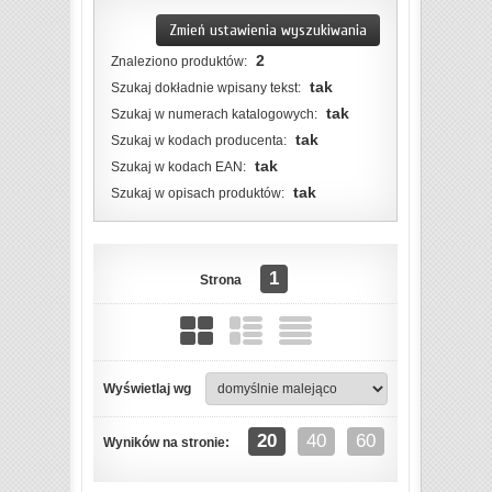
Zmień ustawienia wyszukiwania
2
Znaleziono produktów:
tak
Szukaj dokładnie wpisany tekst:
tak
Szukaj w numerach katalogowych:
tak
Szukaj w kodach producenta:
tak
Szukaj w kodach EAN:
tak
Szukaj w opisach produktów:
1
Strona
Wyświetlaj wg
ZOBACZ SZCZEGÓŁY
20
40
60
Wyników na stronie: