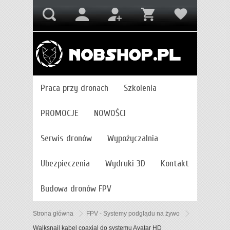
Praca przy dronach
Szkolenia
PROMOCJE
NOWOŚCI
Serwis dronów
Wypożyczalnia
Ubezpieczenia
Wydruki 3D
Kontakt
Budowa dronów FPV
Strona główna
FPV - Systemy podglądu na żywo
Walksnail kabel coaxial do systemu Avatar HD