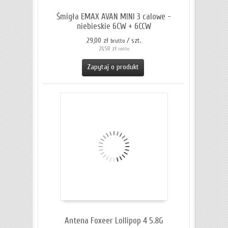
Śmigła EMAX AVAN MINI 3 calowe -
niebieskie 6CW + 6CCW
29,00 zł
/ szt.
brutto
23,58 zł
netto
Zapytaj o produkt
Antena Foxeer Lollipop 4 5.8G