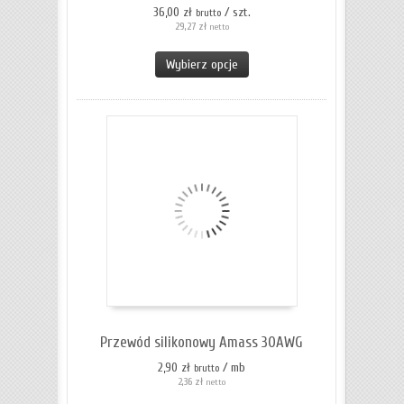
36,00 zł
/ szt.
brutto
29,27 zł
netto
Wybierz opcje
Przewód silikonowy Amass 30AWG
2,90 zł
/ mb
brutto
2,36 zł
netto