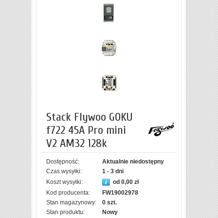
Stack Flywoo GOKU
f722 45A Pro mini
V2 AM32 128k
Dostępność:
Aktualnie niedostępny
Czas wysyłki:
1 - 3 dni
Koszt wysyłki:
od 0,00 zł
Kod producenta:
FW19002978
Stan magazynowy:
0 szt.
Stan produktu:
Nowy