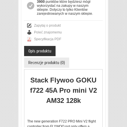
3900
punktów które będziesz mógł
wykorzystać na zakupy w naszym
sklepie. Dotyczy to tylko Klientów
zarejestrowanych w naszym sklepie.
Zapytaj o produkt
Poleć znajomemu
Specyfikacja PDF
Opis produktu
Recenzje produktu (0)
Stack Flywoo GOKU
f722 45A Pro mini V2
AM32 128k
The new generation F722 PRO Mini V2 flight
controller from FLYWOO not only offers a