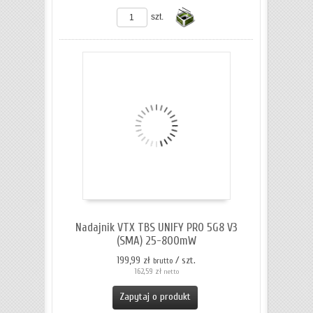
szt.
Do
koszyka
Nadajnik VTX TBS UNIFY PRO 5G8 V3
(SMA) 25-800mW
199,99 zł
/ szt.
brutto
162,59 zł
netto
Zapytaj o produkt