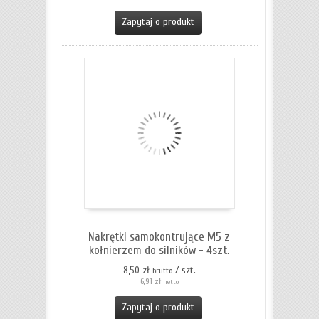
Zapytaj o produkt
Nakrętki samokontrujące M5 z
kołnierzem do silników - 4szt.
8,50 zł
/ szt.
brutto
6,91 zł
netto
Zapytaj o produkt