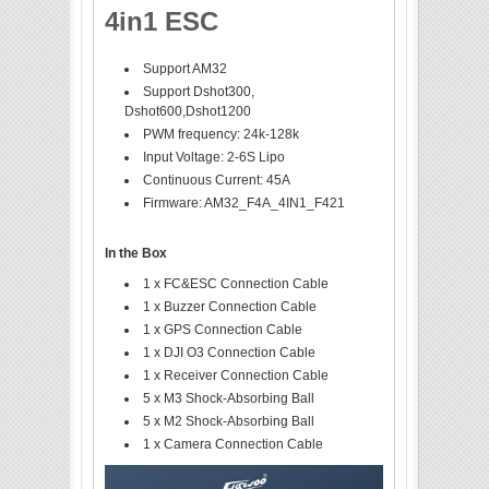
4in1 ESC
Support AM32
Support Dshot300,
Dshot600,Dshot1200
PWM frequency: 24k-128k
Input Voltage: 2-6S Lipo
Continuous Current: 45A
Firmware: AM32_F4A_4IN1_F421
In the Box
1 x FC&ESC Connection Cable
1 x Buzzer Connection Cable
1 x GPS Connection Cable
1 x DJI O3 Connection Cable
1 x Receiver Connection Cable
5 x M3 Shock-Absorbing Ball
5 x M2 Shock-Absorbing Ball
1 x Camera Connection Cable