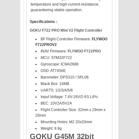
temperature and high-current resistance,
guaranteeing stable operation.
Specifications：
GOKU F722 PRO Mini V2 Flight Controller
BF Flight Controller Firmware:
FLYWOO
F722PROV2
INAV Firmware:
FLYWOO F722PRO
MCU: STM32F722
Gyroscope: ICM42688
OSD: AT7456E
Barometer: DPS310 / SPL06
Black Box: 16MB
UARTS: 1/2/3/4/5/6
Input Voltage: 7.4V-26V/2-6S LiPo
BEC: 10V2A/5V2A
Flight Controller Size: 32mm x 29mm x
20mm
Mounting Holes: M2 20x20mm
Weight: 9.9g
GOKU G45M
32bit