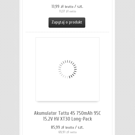
13,99 zł
/ szt.
brutto
11,37 zł
netto
Zapytaj o produkt
Akumulator Tattu 4S 750mAh 95C
15.2V HV XT30 Long-Pack
85,99 zł
/ szt.
brutto
69,91 zł
netto