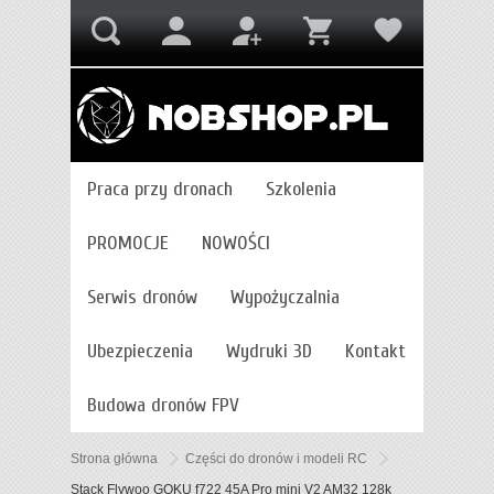
Praca przy dronach
Szkolenia
PROMOCJE
NOWOŚCI
Serwis dronów
Wypożyczalnia
Ubezpieczenia
Wydruki 3D
Kontakt
Budowa dronów FPV
Strona główna
Części do dronów i modeli RC
Stack Flywoo GOKU f722 45A Pro mini V2 AM32 128k