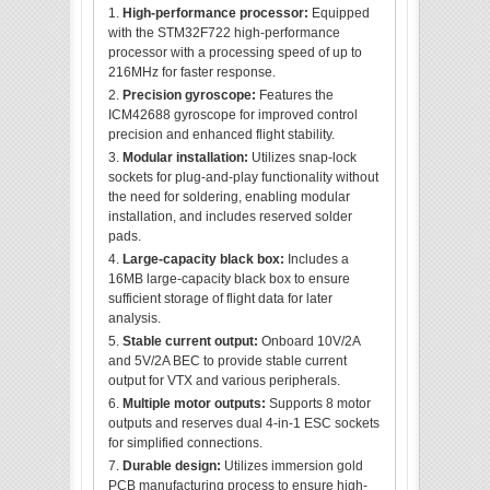
High-performance processor:
Equipped
with the STM32F722 high-performance
processor with a processing speed of up to
216MHz for faster response.
Precision gyroscope:
Features the
ICM42688 gyroscope for improved control
precision and enhanced flight stability.
Modular installation:
Utilizes snap-lock
sockets for plug-and-play functionality without
the need for soldering, enabling modular
installation, and includes reserved solder
pads.
Large-capacity black box:
Includes a
16MB large-capacity black box to ensure
sufficient storage of flight data for later
analysis.
Stable current output:
Onboard 10V/2A
and 5V/2A BEC to provide stable current
output for VTX and various peripherals.
Multiple motor outputs:
Supports 8 motor
outputs and reserves dual 4-in-1 ESC sockets
for simplified connections.
Durable design:
Utilizes immersion gold
PCB manufacturing process to ensure high-