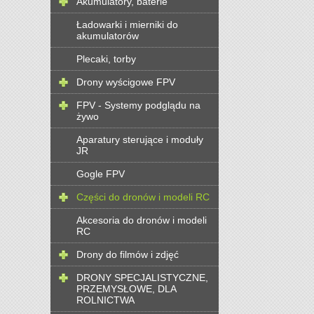
Akumulatory, baterie
Ładowarki i mierniki do
akumulatorów
Plecaki, torby
Drony wyścigowe FPV
FPV - Systemy podglądu na
żywo
Aparatury sterujące i moduły
JR
Gogle FPV
Części do dronów i modeli RC
Akcesoria do dronów i modeli
RC
Drony do filmów i zdjęć
DRONY SPECJALISTYCZNE,
PRZEMYSŁOWE, DLA
ROLNICTWA