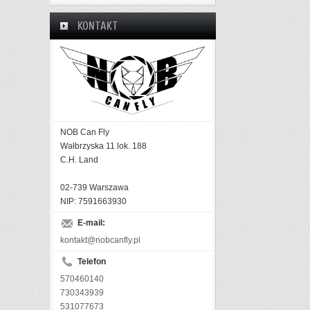
KONTAKT
NOB Can Fly
Wałbrzyska 11 lok. 188
C.H. Land
02-739 Warszawa
NIP: 7591663930
E-mail:
kontakt@nobcanfly.pl
Telefon
570460140
730343939
531077673