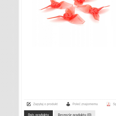
Zapytaj o produkt
Poleć znajomemu
Sp
Opis produktu
Recenzje produktu (0)