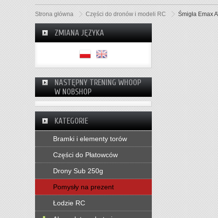
Strona główna
Części do dronów i modeli RC
Śmigła Emax A
ZMIANA JĘZYKA
NASTĘPNY TRENING WHOOP
W NOBSHOP
KATEGORIE
Bramki i elementy torów
Części do Płatowców
Drony Sub 250g
Pomysły na prezent
Łodzie RC