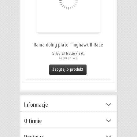
Rama dolny plate Tinyhawk II Race
51,66 zł
/ szt.
brutto
42,00 zł
netto
Zapytaj o produkt
Informacje
O firmie