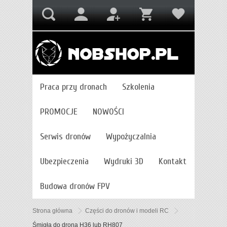
Praca przy dronach
Szkolenia
PROMOCJE
NOWOŚCI
Serwis dronów
Wypożyczalnia
Ubezpieczenia
Wydruki 3D
Kontakt
Budowa dronów FPV
Strona główna
Części do dronów i modeli RC
Śmigła do drona H36 lub RH807