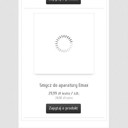
Smycz do aparatury Emax
29,99 zł
/ szt.
brutto
24,38 zł
netto
Zapytaj o produkt