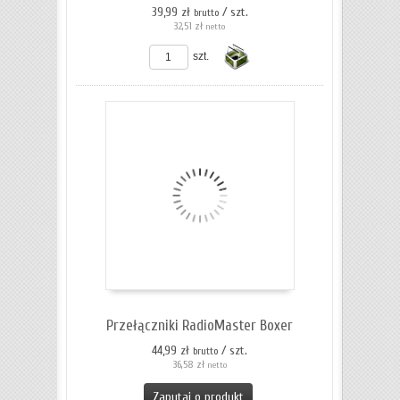
39,99 zł
/ szt.
brutto
32,51 zł
netto
szt.
Do
koszyka
Przełączniki RadioMaster Boxer
44,99 zł
/ szt.
brutto
36,58 zł
netto
Zapytaj o produkt