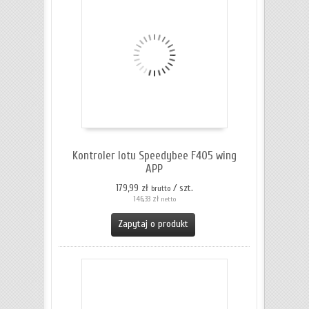
Kontroler lotu Speedybee F405 wing
APP
179,99 zł
/ szt.
brutto
146,33 zł
netto
Zapytaj o produkt