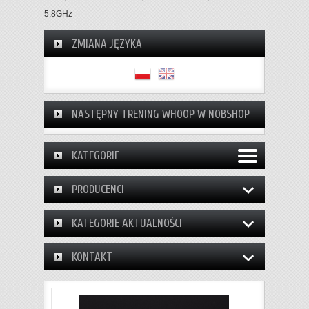
5,8GHz
ZMIANA JĘZYKA
NASTĘPNY TRENING WHOOP W NOBSHOP
KATEGORIE
PRODUCENCI
KATEGORIE AKTUALNOŚCI
KONTAKT