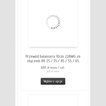
Przewód balansera 10cm 22AWG ze
złączem XH 2S / 3S / 4S / 5S / 6S
4,00 zł
/ szt.
brutto
3,25 zł
netto
Wybierz opcje