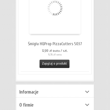
Śmigła HQProp PizzaCutters 5037
12,00 zł
/ szt.
brutto
9,76 zł
netto
Zapytaj o produkt
Informacje
O firmie