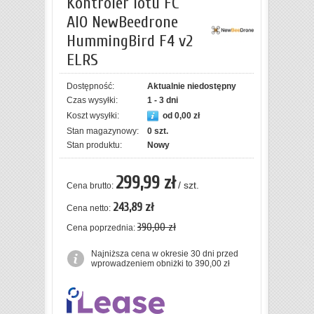
Kontroler lotu FC
AIO NewBeedrone
HummingBird F4 v2
ELRS
Dostępność:
Aktualnie niedostępny
Czas wysyłki:
1 - 3 dni
Koszt wysyłki:
od 0,00 zł
Stan magazynowy:
0 szt.
Stan produktu:
Nowy
299,99 zł
/ szt.
Cena brutto:
243,89 zł
Cena netto:
390,00 zł
Cena poprzednia:
Najniższa cena w okresie 30 dni przed
wprowadzeniem obniżki to 390,00 zł