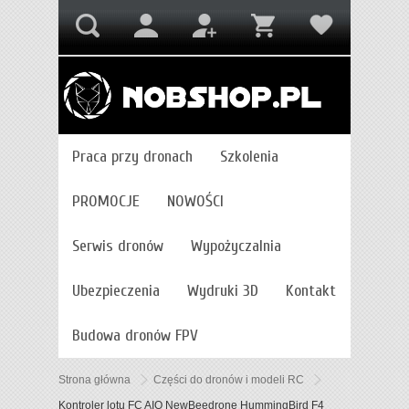
Praca przy dronach
Szkolenia
PROMOCJE
NOWOŚCI
Serwis dronów
Wypożyczalnia
Ubezpieczenia
Wydruki 3D
Kontakt
Budowa dronów FPV
Strona główna
Części do dronów i modeli RC
Kontroler lotu FC AIO NewBeedrone HummingBird F4