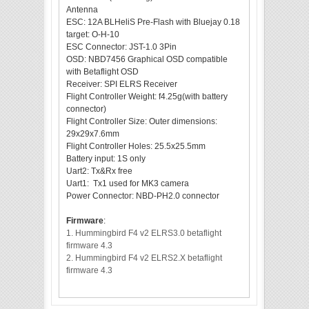
Antenna
ESC: 12A BLHeliS Pre-Flash with Bluejay 0.18
target:
O-H-10
ESC Connector:
JST-1.0 3Pin
OSD: NBD7456 Graphical OSD compatible
with Betaflight OSD
Receiver: SPI ELRS Receiver
Flight Controller Weight: f4.25g(with battery
connector)
Flight Controller Size: Outer dimensions:
29x29x7.6mm
Flight Controller Holes: 25.5x25.5mm
Battery input: 1S only
Uart2:
Tx&Rx free
Uart1: Tx1 used for MK3 camera
Power Connector:
NBD-PH2.0 connector
Firmware
:
1. Hummingbird F4 v2 ELRS3.0 betaflight
firmware 4.3
2. Hummingbird F4 v2 ELRS2.X betaflight
firmware 4.3