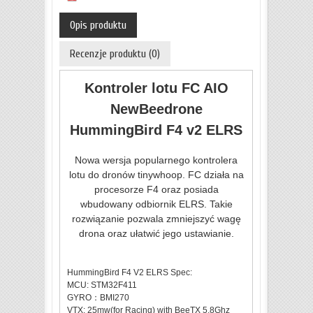
Opis produktu
Recenzje produktu (0)
Kontroler lotu FC AIO
NewBeedrone
HummingBird F4 v2 ELRS
Nowa wersja popularnego kontrolera
lotu do dronów tinywhoop. FC działa na
procesorze F4 oraz posiada
wbudowany odbiornik ELRS. Takie
rozwiązanie pozwala zmniejszyć wagę
drona oraz ułatwić jego ustawianie.
HummingBird F4 V2 ELRS Spec:
MCU: STM32F411
GYRO：BMI270
VTX: 25mw(for Racing) with
BeeTX 5.8Ghz