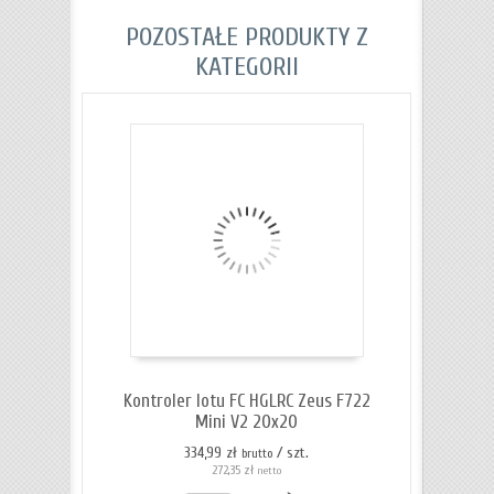
POZOSTAŁE PRODUKTY Z
KATEGORII
Kontroler lotu FC HGLRC Zeus F722
Mini V2 20x20
334,99 zł
/ szt.
brutto
272,35 zł
netto