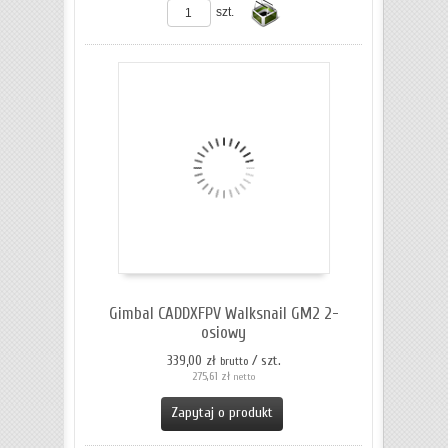
szt.
Do
koszyka
Gimbal CADDXFPV Walksnail GM2 2-
osiowy
339,00 zł
/ szt.
brutto
275,61 zł
netto
Zapytaj o produkt