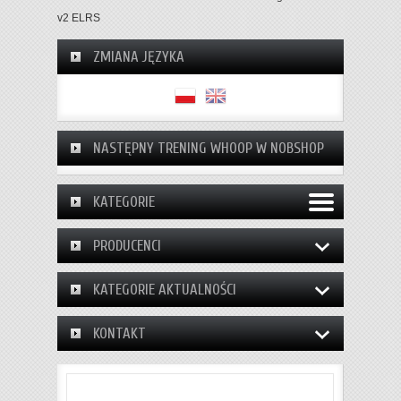
v2 ELRS
ZMIANA JĘZYKA
NASTĘPNY TRENING WHOOP W NOBSHOP
KATEGORIE
PRODUCENCI
KATEGORIE AKTUALNOŚCI
KONTAKT