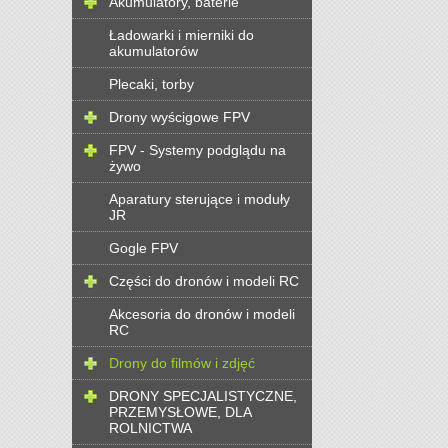
Akumulatory, baterie
Ładowarki i mierniki do
akumulatorów
Plecaki, torby
Drony wyścigowe FPV
FPV - Systemy podglądu na
żywo
Aparatury sterujące i moduły
JR
Gogle FPV
Części do dronów i modeli RC
Akcesoria do dronów i modeli
RC
Drony do filmów i zdjęć
DRONY SPECJALISTYCZNE,
PRZEMYSŁOWE, DLA
ROLNICTWA