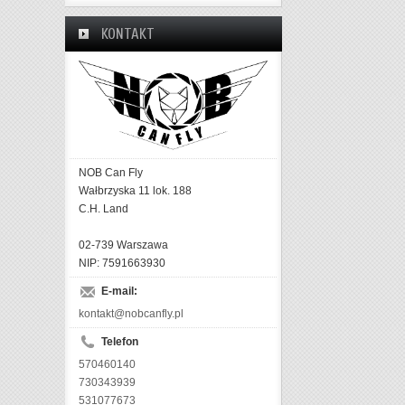
KONTAKT
NOB Can Fly
Wałbrzyska 11 lok. 188
C.H. Land
02-739 Warszawa
NIP: 7591663930
E-mail:
kontakt@nobcanfly.pl
Telefon
570460140
730343939
531077673