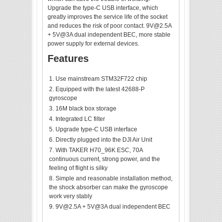
Upgrade the type-C USB interface, which
greatly improves the service life of the socket
and reduces the risk of poor contact. 9V@2.5A
+ 5V@3A dual independent BEC, more stable
power supply for external devices.
Features
Use mainstream STM32F722 chip
Equipped with the latest 42688-P
gyroscope
16M black box storage
Integrated LC filter
Upgrade type-C USB interface
Directly plugged into the DJI Air Unit
With TAKER H70_96K ESC, 70A
continuous current, strong power, and the
feeling of flight is silky
Simple and reasonable installation method,
the shock absorber can make the gyroscope
work very stably
9V@2.5A + 5V@3A dual independent BEC