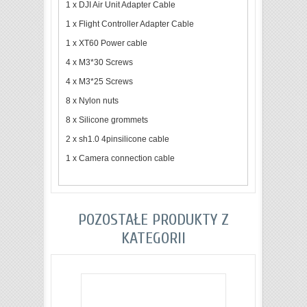
1 x DJI Air Unit Adapter Cable
1 x Flight Controller Adapter Cable
1 x XT60 Power cable
4 x M3*30 Screws
4 x M3*25 Screws
8 x Nylon nuts
8 x Silicone grommets
2 x sh1.0 4pinsilicone cable
1 x Camera connection cable
POZOSTAŁE PRODUKTY Z
KATEGORII