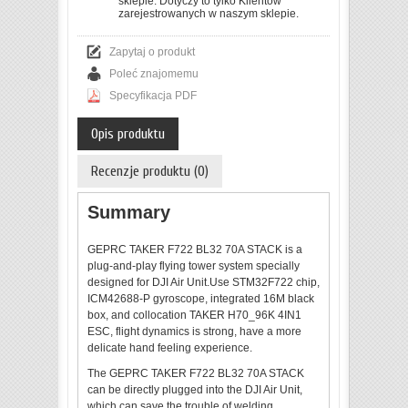
sklepie. Dotyczy to tylko Klientów
zarejestrowanych w naszym sklepie.
Zapytaj o produkt
Poleć znajomemu
Specyfikacja PDF
Opis produktu
Recenzje produktu (0)
Summary
GEPRC TAKER F722 BL32 70A STACK is a
plug-and-play flying tower system specially
designed for DJI Air Unit.Use STM32F722 chip,
ICM42688-P gyroscope, integrated 16M black
box, and collocation TAKER H70_96K 4IN1
ESC, flight dynamics is strong, have a more
delicate hand feeling experience.
The GEPRC TAKER F722 BL32 70A STACK
can be directly plugged into the DJI Air Unit,
which can save the trouble of welding.