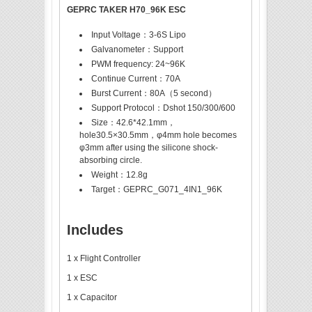
GEPRC TAKER H70_96K ESC
Input Voltage：3-6S Lipo
Galvanometer：Support
PWM frequency: 24~96K
Continue Current：70A
Burst Current：80A（5 second）
Support Protocol：Dshot 150/300/600
Size：42.6*42.1mm，
hole30.5×30.5mm，φ4mm hole becomes
φ3mm after using the silicone shock-
absorbing circle.
Weight：12.8g
Target：GEPRC_G071_4IN1_96K
Includes
1 x Flight Controller
1 x ESC
1 x Capacitor