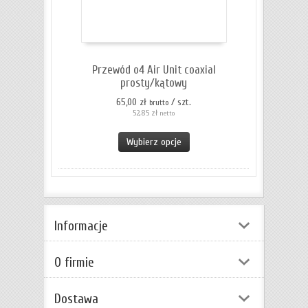
Przewód o4 Air Unit coaxial
prosty/kątowy
65,00 zł
/ szt.
brutto
52,85 zł
netto
Wybierz opcje
Informacje
O firmie
Dostawa