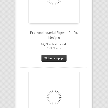
Przewód coaxial Flywoo DJI O4
lite/pro
62,99 zł
/ szt.
brutto
51,21 zł
netto
Wybierz opcje