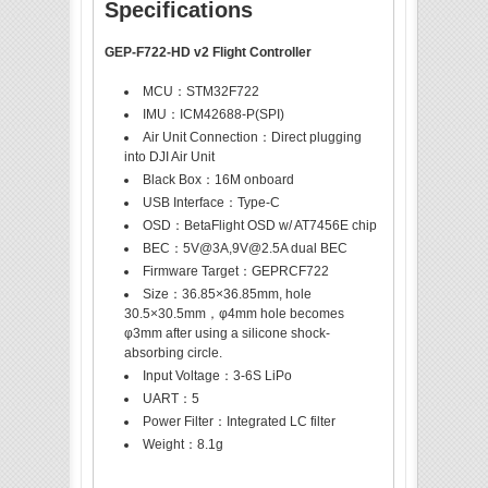
Specifications
GEP-F722-HD v2 F
light Controller
MCU：STM32F722
IMU：ICM42688-P(SPI)
Air Unit Connection：Direct plugging
into DJI Air Unit
Black Box：16M onboard
USB Interface：Type-C
OSD：BetaFlight OSD w/ AT7456E chip
BEC：5V@3A,9V@2.5A dual BEC
Firmware Target：GEPRCF722
Size：36.85×36.85mm, hole
30.5×30.5mm，φ4mm hole becomes
φ3mm after using a silicone shock-
absorbing circle.
Input Voltage：3-6S LiPo
UART：5
Power Filter：Integrated LC filter
Weight：8.1g