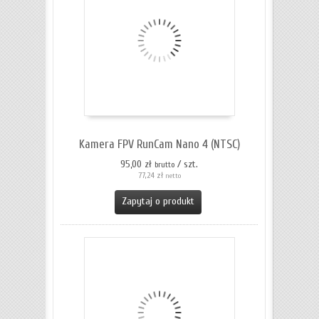
Kamera FPV RunCam Nano 4 (NTSC)
95,00 zł
/ szt.
brutto
77,24 zł
netto
Zapytaj o produkt