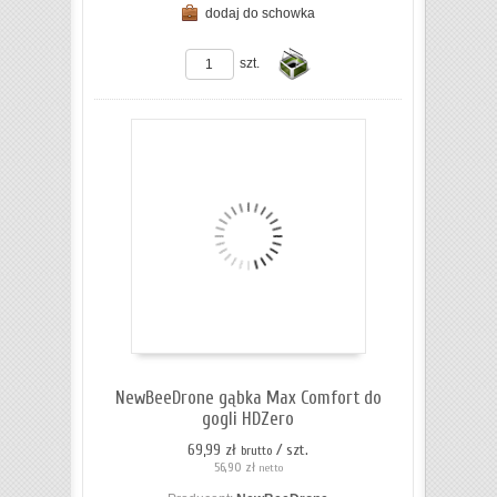
dodaj do schowka
ZOBACZ SZCZEGÓŁY
szt.
Do
koszyka
NewBeeDrone gąbka Max Comfort do
gogli HDZero
69,99 zł
/ szt.
brutto
56,90 zł
netto