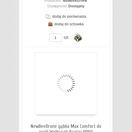
Producent:
NewBeeDrone
Dostępność:
Dostępny
dodaj do porównania
dodaj do schowka
ZOBACZ SZCZEGÓŁY
szt.
Do
koszyka
NewBeeDrone gąbka Max Comfort do
gogli Walksnail Avatar HDO3