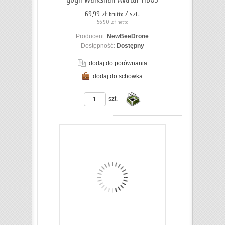
69,99 zł
/ szt.
brutto
56,90 zł
netto
Producent:
NewBeeDrone
Dostępność:
Dostępny
dodaj do porównania
dodaj do schowka
ZOBACZ SZCZEGÓŁY
szt.
Do