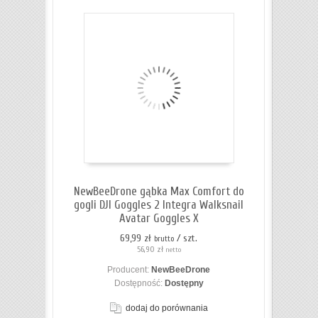
NewBeeDrone gąbka Max Comfort do
gogli DJI Goggles 2 Integra Walksnail
Avatar Goggles X
69,99 zł
/ szt.
brutto
56,90 zł
netto
Producent:
NewBeeDrone
Dostępność:
Dostępny
dodaj do porównania