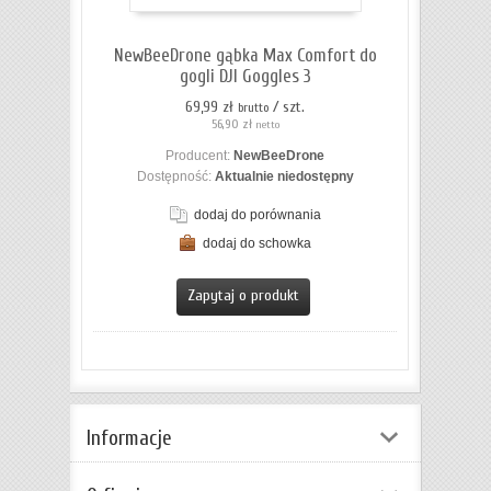
koszyka
NewBeeDrone gąbka Max Comfort do
gogli DJI Goggles 3
69,99 zł
/ szt.
brutto
56,90 zł
netto
Producent:
NewBeeDrone
Dostępność:
Aktualnie niedostępny
dodaj do porównania
dodaj do schowka
Zapytaj o produkt
Informacje