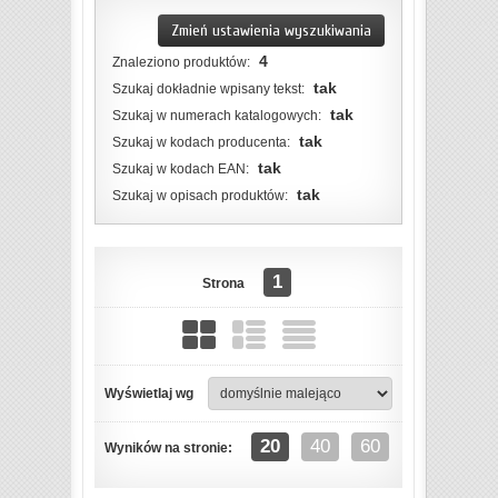
Zmień ustawienia wyszukiwania
4
Znaleziono produktów:
tak
Szukaj dokładnie wpisany tekst:
tak
Szukaj w numerach katalogowych:
tak
Szukaj w kodach producenta:
tak
Szukaj w kodach EAN:
tak
Szukaj w opisach produktów:
1
Strona
Wyświetlaj wg
ZOBACZ SZCZEGÓŁY
20
40
60
Wyników na stronie: