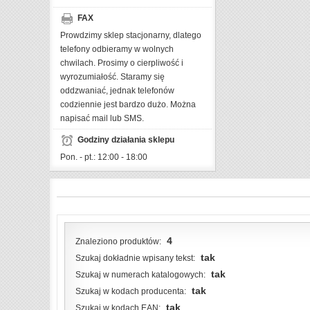
FAX
Prowdzimy sklep stacjonarny, dlatego
telefony odbieramy w wolnych
chwilach. Prosimy o cierpliwość i
wyrozumiałość. Staramy się
oddzwaniać, jednak telefonów
codziennie jest bardzo dużo. Można
napisać mail lub SMS.
Godziny działania sklepu
Pon. - pt.: 12:00 - 18:00
4
Znaleziono produktów:
tak
Szukaj dokładnie wpisany tekst:
tak
Szukaj w numerach katalogowych:
tak
Szukaj w kodach producenta:
tak
Szukaj w kodach EAN: