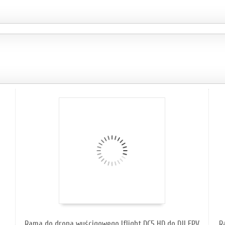
ZOBACZ SZCZEGÓŁY
Rama do drona wyścigowego Iflight DC5 HD do DJI FPV
R