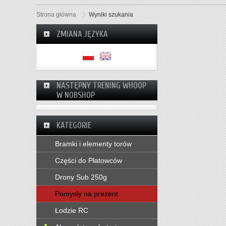
Strona główna
Wyniki szukania
ZMIANA JĘZYKA
NASTĘPNY TRENING WHOOP
W NOBSHOP
KATEGORIE
Bramki i elementy torów
Części do Płatowców
Drony Sub 250g
Pomysły na prezent
Łodzie RC