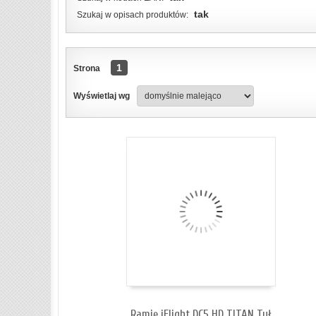
tak
Szukaj w opisach produktów:
1
Strona
ZOBACZ SZCZEGÓŁY
Wyświetlaj wg
Ramię iFlight DC5 HD TITAN Tył