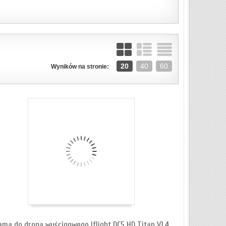
ZOBACZ SZCZEGÓŁY
20
40
60
Wyników na stronie:
ama do drona wyścigowego Iflight DC5 HD Titan V1.4