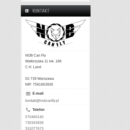
KONTAKT
NOB Can Fly
Wałbrzyska 11 lok. 188
C.H. Land
02-739 Warszawa
NIP: 7591663930
E-mail:
kontakt@nobcanfly.pl
Telefon
570460140
730343939
531077673