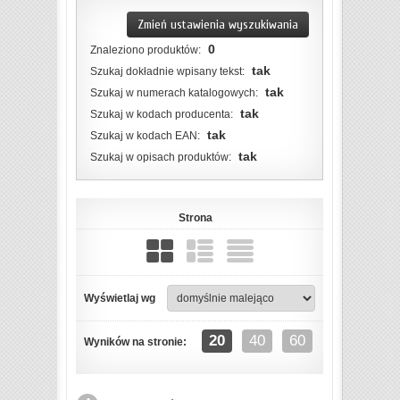
Zmień ustawienia wyszukiwania
0
Znaleziono produktów:
tak
Szukaj dokładnie wpisany tekst:
tak
Szukaj w numerach katalogowych:
tak
Szukaj w kodach producenta:
tak
Szukaj w kodach EAN:
tak
Szukaj w opisach produktów:
Strona
Wyświetlaj wg
20
40
60
Wyników na stronie: