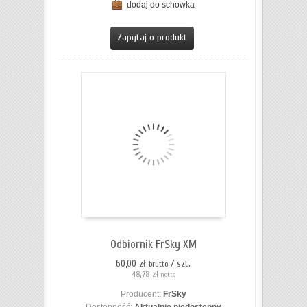
dodaj do schowka
ZOBACZ SZCZEGÓŁY
Zapytaj o produkt
Odbiornik FrSky XM
60,00 zł
/ szt.
brutto
48,78 zł
netto
Producent:
FrSky