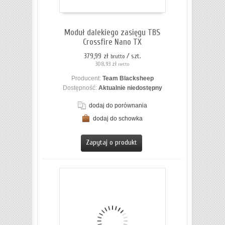
Moduł dalekiego zasięgu TBS
Crossfire Nano TX
379,99 zł
/ szt.
brutto
308,93 zł
netto
Producent:
Team Blacksheep
Dostępność:
Aktualnie niedostępny
dodaj do porównania
dodaj do schowka
ZOBACZ SZCZEGÓŁY
Zapytaj o produkt