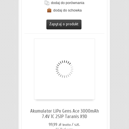
dodaj do porównania
dodaj do schowka
ZOBACZ SZCZEGÓŁY
Zapytaj o produkt
Akumulator LiPo Gens Ace 3000mAh
7.4V 1C 2S1P Taranis X9D
99,99 zł
/ szt.
brutto