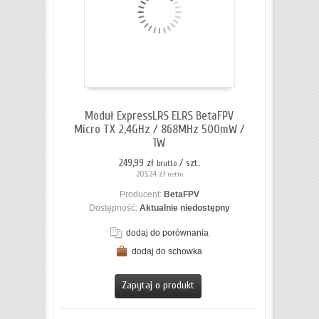
Moduł ExpressLRS ELRS BetaFPV
Micro TX 2,4GHz / 868MHz 500mW /
1W
249,99 zł
/ szt.
brutto
203,24 zł
netto
Producent:
BetaFPV
Dostępność:
Aktualnie niedostępny
dodaj do porównania
dodaj do schowka
Zapytaj o produkt