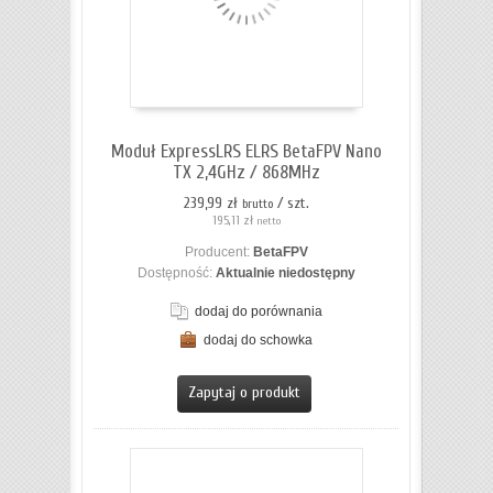
Moduł ExpressLRS ELRS BetaFPV Nano
TX 2,4GHz / 868MHz
239,99 zł
/ szt.
brutto
195,11 zł
netto
Producent:
BetaFPV
Dostępność:
Aktualnie niedostępny
dodaj do porównania
dodaj do schowka
ZOBACZ SZCZEGÓŁY
Zapytaj o produkt