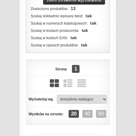
Zmień ustawienia wyszukiwania
13
Znaleziono produktów:
tak
Szukaj dokładnie wpisany tekst:
tak
Szukaj w numerach katalogowych:
tak
Szukaj w kodach producenta:
tak
Szukaj w kodach EAN:
tak
Szukaj w opisach produktów:
1
Strona
Wyświetlaj wg
ZOBACZ SZCZEGÓŁY
20
40
60
Wyników na stronie: