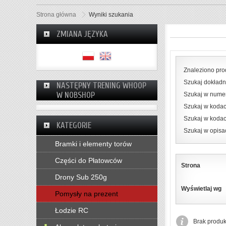
Strona główna
Wyniki szukania
ZMIANA JĘZYKA
Znaleziono pro
Szukaj dokładni
NASTĘPNY TRENING WHOOP
W NOBSHOP
Szukaj w nume
Szukaj w kodac
Szukaj w koda
KATEGORIE
Szukaj w opisa
Bramki i elementy torów
Części do Płatowców
Strona
Drony Sub 250g
Wyświetlaj wg
Pomysły na prezent
Łodzie RC
Brak produkt