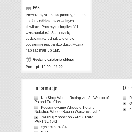
FAX
Prowdzimy sklep stacjonarny, dlatego
telefony odbieramy w wolnych
chwilach. Prosimy o cierpliwość i
wyrozumiałość. Staramy się
oddzwaniać, jednak telefonów
codziennie jest bardzo dużo. Można
napisać mail lub SMS.
Godziny działania sklepu
Pon. - pt.: 12:00 - 18:00
Informacje
O fi
NobShop Whoop Racing vol. 3 - Whoop of
R
Poland Pro Class
O
Podsumowanie Whoop of Poland -
K
Nobshop Whoop Racing Warszawa vol. 1
Zarabiaj z nobshop - PROGRAM
PARTNERSKI
System punktów