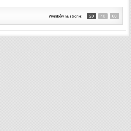
20
40
60
Wyników na stronie: