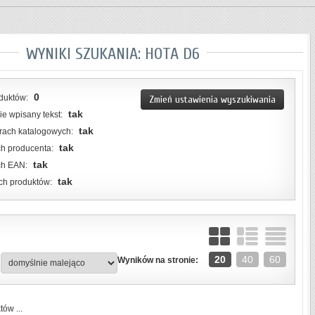
WYNIKI SZUKANIA: HOTA D6
0
duktów:
Zmień ustawienia wyszukiwania
tak
e wpisany tekst:
tak
rach katalogowych:
tak
h producenta:
tak
ch EAN:
tak
ch produktów:
20
40
60
Wyników na stronie:
ów ...