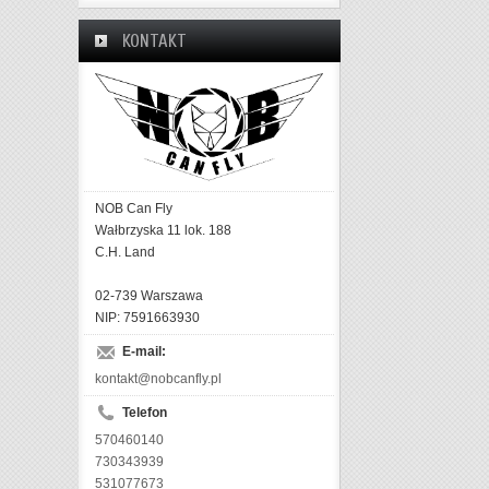
KONTAKT
NOB Can Fly
Wałbrzyska 11 lok. 188
C.H. Land
02-739 Warszawa
NIP: 7591663930
E-mail:
kontakt@nobcanfly.pl
Telefon
570460140
730343939
531077673