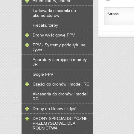
Akumulatory, baterie
Ładowarki i mierniki do
Strona
akumulatorów
Plecaki, torby
Drony wyścigowe FPV
FPV - Systemy podglądu na
żywo
Aparatury sterujące i moduły
JR
Gogle FPV
Części do dronów i modeli RC
Akcesoria do dronów i modeli
RC
Drony do filmów i zdjęć
DRONY SPECJALISTYCZNE,
PRZEMYSŁOWE, DLA
ROLNICTWA