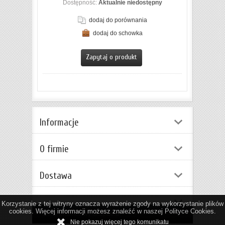
Dostępność:
Aktualnie niedostępny
dodaj do porównania
dodaj do schowka
Zapytaj o produkt
Informacje
O firmie
Dostawa
Korzystanie z tej witryny oznacza wyrażenie zgody na wykorzystanie plików
cookies. Więcej informacji możesz znaleźć w naszej Polityce Cookies.
Sklep internetowy shopGold
Nie pokazuj więcej tego komunikatu