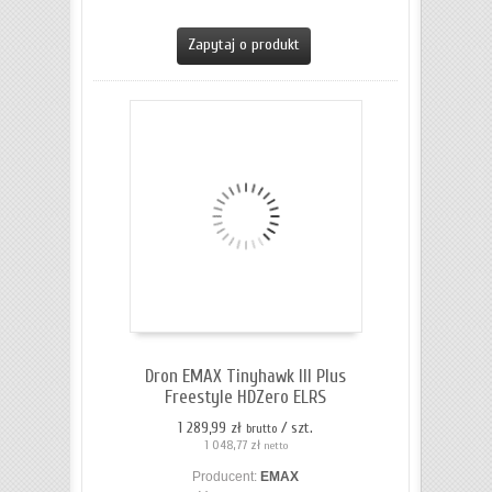
ZOBACZ SZCZEGÓŁY
Zapytaj o produkt
Dron EMAX Tinyhawk III Plus
Freestyle HDZero ELRS
1 289,99 zł
/ szt.
brutto
1 048,77 zł
netto
Producent:
EMAX