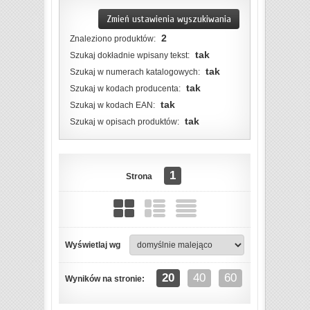
Zmień ustawienia wyszukiwania
2
Znaleziono produktów:
tak
Szukaj dokładnie wpisany tekst:
tak
Szukaj w numerach katalogowych:
tak
Szukaj w kodach producenta:
tak
Szukaj w kodach EAN:
tak
Szukaj w opisach produktów:
1
Strona
Wyświetlaj wg
ZOBACZ SZCZEGÓŁY
20
40
60
Wyników na stronie: