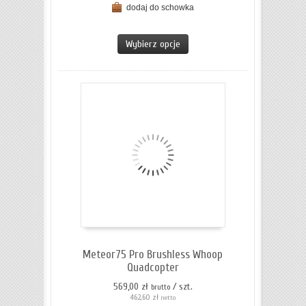
dodaj do schowka
ZOBACZ SZCZEGÓŁY
Wybierz opcje
Meteor75 Pro Brushless Whoop
Quadcopter
569,00 zł
/ szt.
brutto
462,60 zł
netto