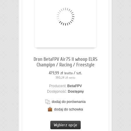
koszyka
Dron BetaFPV Air75 II whoop ELRS
Champipn / Racing / Freestyle
479,99 zł
/ szt.
brutto
390,24 zł
netto
Producent:
BetaFPV
Dostępność:
Dostępny
dodaj do porównania
dodaj do schowka
ZOBACZ SZCZEGÓŁY
Wybierz opcje