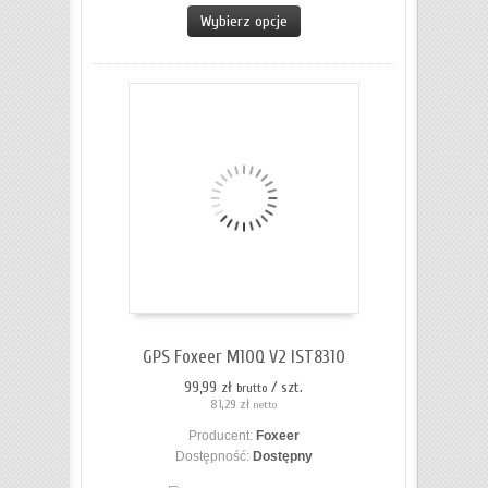
Wybierz opcje
GPS Foxeer M10Q V2 IST8310
99,99 zł
/ szt.
brutto
81,29 zł
netto
Producent:
Foxeer
Dostępność:
Dostępny