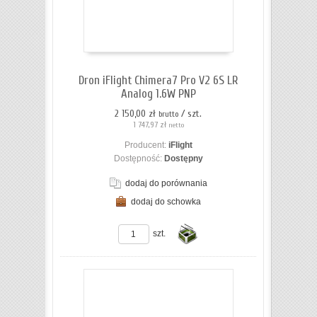
koszyka
Dron iFlight Chimera7 Pro V2 6S LR
Analog 1.6W PNP
2 150,00 zł
/ szt.
brutto
1 747,97 zł
netto
Producent:
iFlight
Dostępność:
Dostępny
dodaj do porównania
dodaj do schowka
ZOBACZ SZCZEGÓŁY
szt.
Do