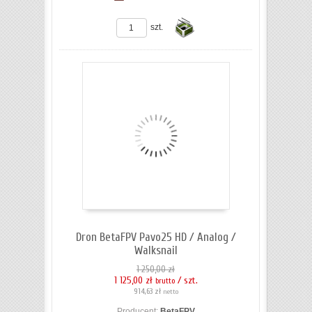
ZOBACZ SZCZEGÓŁY
szt.
Do
koszyka
Dron BetaFPV Pavo25 HD / Analog /
Walksnail
1 250,00 zł
1 125,00 zł
/ szt.
brutto
914,63 zł
netto
Producent:
BetaFPV