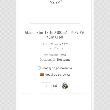
koszyka
Akumulator Tattu 2300mAh 14,8V 75C
4S1P XT60
139,99 zł
/ szt.
brutto
113,81 zł
netto
Producent:
Tattu
Dostępność:
Dostępny
dodaj do porównania
dodaj do schowka
ZOBACZ SZCZEGÓŁY
szt.
Do