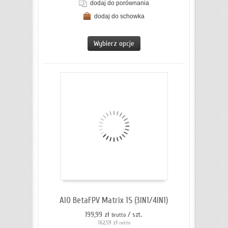
dodaj do porównania
dodaj do schowka
ZOBACZ SZCZEGÓŁY
Wybierz opcje
AIO BetaFPV Matrix 1S (3IN1/4IN1)
199,99 zł
/ szt.
brutto
162,59 zł
netto