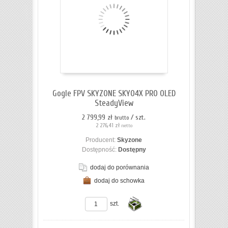
koszyka
Gogle FPV SKYZONE SKY04X PRO OLED
SteadyView
2 799,99 zł
/ szt.
brutto
2 276,41 zł
netto
Producent:
Skyzone
Dostępność:
Dostępny
dodaj do porównania
dodaj do schowka
szt.