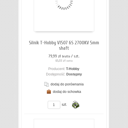
koszyka
Silnik T-Hobby V1507 6S 2700KV 5mm
shaft
79,99 zł
/ szt.
brutto
65,03 zł
netto
Producent:
T-Hobby
Dostępność:
Dostępny
dodaj do porównania
dodaj do schowka
ZOBACZ SZCZEGÓŁY
szt.