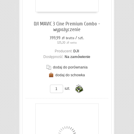
DJI MAVIC 3 Cine Premium Combo -
wypożyczenie
399,99 zł
/ szt.
brutto
325,20 zł
netto
Producent:
DJI
Dostępność:
Na zamówienie
dodaj do porównania
dodaj do schowka
ZOBACZ SZCZEGÓŁY
szt.
Do