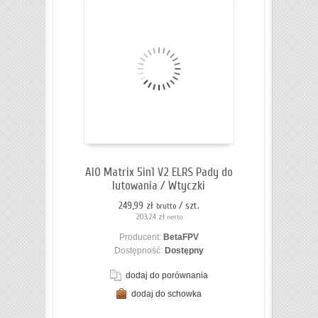
AIO Matrix 5in1 V2 ELRS Pady do
lutowania / Wtyczki
249,99 zł
/ szt.
brutto
203,24 zł
netto
Producent:
BetaFPV
Dostępność:
Dostępny
dodaj do porównania
dodaj do schowka
ZOBACZ SZCZEGÓŁY