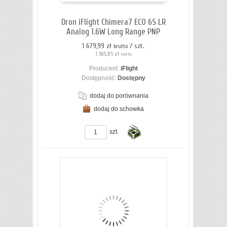
koszyka
Dron iFlight Chimera7 ECO 6S LR
Analog 1.6W Long Range PNP
1 679,99 zł
/ szt.
brutto
1 365,85 zł
netto
Producent:
iFlight
Dostępność:
Dostępny
dodaj do porównania
dodaj do schowka
ZOBACZ SZCZEGÓŁY
szt.
Do