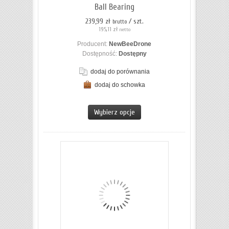
Ball Bearing
239,99 zł
/ szt.
brutto
195,11 zł
netto
Producent:
NewBeeDrone
Dostępność:
Dostępny
dodaj do porównania
dodaj do schowka
ZOBACZ SZCZEGÓŁY
Wybierz opcje