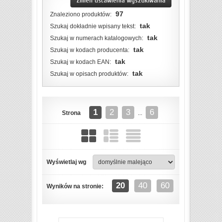
Zmień ustawienia wyszukiwania
97
Znaleziono produktów:
tak
Szukaj dokładnie wpisany tekst:
tak
Szukaj w numerach katalogowych:
tak
Szukaj w kodach producenta:
tak
Szukaj w kodach EAN:
tak
Szukaj w opisach produktów:
1
2
3
6
Strona
...
Wyświetlaj wg
ZOBACZ SZCZEGÓŁY
20
40
60
Wyników na stronie: