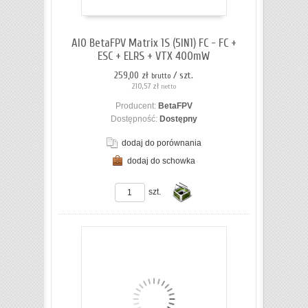
koszyka
AIO BetaFPV Matrix 1S (5IN1) FC - FC +
ESC + ELRS + VTX 400mW
259,00 zł
/ szt.
brutto
210,57 zł
netto
Producent:
BetaFPV
Dostępność:
Dostępny
dodaj do porównania
dodaj do schowka
ZOBACZ SZCZEGÓŁY
szt.
Do