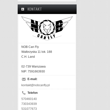
KONTAKT
NOB Can Fly
Wałbrzyska 11 lok. 188
C.H. Land
02-739 Warszawa
NIP: 7591663930
E-mail:
kontakt@nobcanfly.pl
Telefon
570460140
730343939
531077673