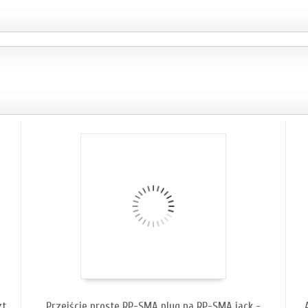
ZOBACZ SZCZEGÓŁY
zt
Przejście proste RP-SMA plug na RP-SMA jack -