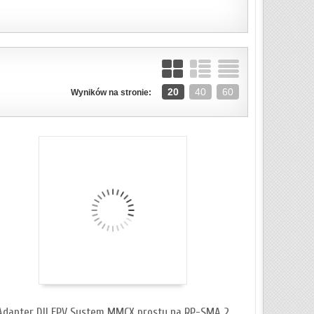
ZOBACZ SZCZEGÓŁY
20
40
60
Wyników na stronie:
Adapter DJI FPV System MMCX prosty na RP-SMA 2