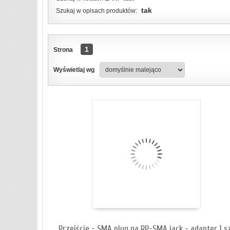
tak
Szukaj w opisach produktów:
1
Strona
ZOBACZ SZCZEGÓŁY
Wyświetlaj wg
Przejście - SMA plug na RP-SMA jack - adapter 1 s