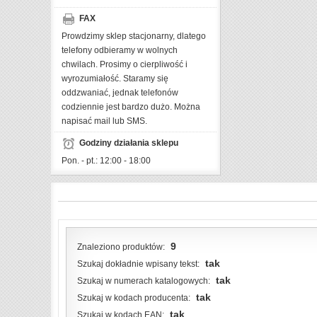
FAX
Prowdzimy sklep stacjonarny, dlatego
telefony odbieramy w wolnych
chwilach. Prosimy o cierpliwość i
wyrozumiałość. Staramy się
oddzwaniać, jednak telefonów
codziennie jest bardzo dużo. Można
napisać mail lub SMS.
Godziny działania sklepu
Pon. - pt.: 12:00 - 18:00
9
Znaleziono produktów:
tak
Szukaj dokładnie wpisany tekst:
tak
Szukaj w numerach katalogowych:
tak
Szukaj w kodach producenta:
tak
Szukaj w kodach EAN: